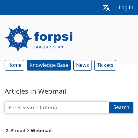
Log In
Home
Knowledge Base
News
Tickets
Articles in Webmail
Search
2. E-mail
>
Webmail