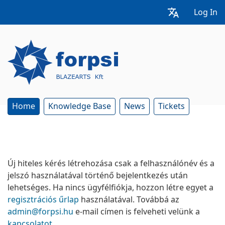
Log In
Home
Knowledge Base
News
Tickets
Új hiteles kérés létrehozása csak a felhasználónév és a
jelszó használatával történő bejelentkezés után
lehetséges. Ha nincs ügyfélfiókja, hozzon létre egyet a
regisztrációs űrlap
használatával. Továbbá az
admin@forpsi.hu
e-mail címen is felveheti velünk a
kapcsolatot
.