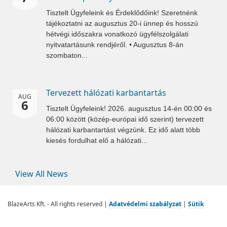
Tisztelt Ügyfeleink és Érdeklődőink! Szeretnénk
tájékoztatni az augusztus 20-i ünnep és hosszú
hétvégi időszakra vonatkozó ügyfélszolgálati
nyitvatartásunk rendjéről. • Augusztus 8-án
szombaton...
Tervezett hálózati karbantartás
AUG
6
Tisztelt Ügyfeleink! 2026. augusztus 14-én 00:00 és
06:00 között (közép-európai idő szerint) tervezett
hálózati karbantartást végzünk. Ez idő alatt több
kiesés fordulhat elő a hálózati...
View All News
BlazeArts Kft. - All rights reserved |
Adatvédelmi szabályzat
|
Sütik