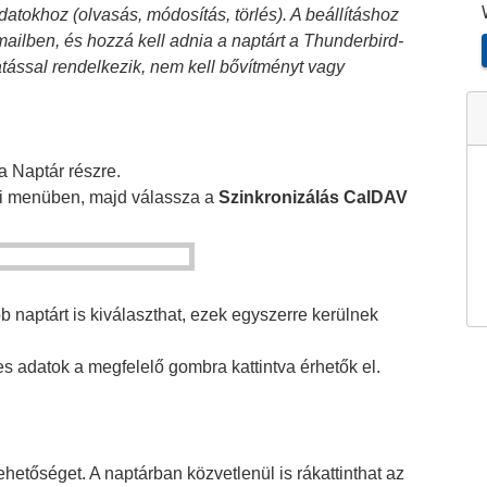
datokhoz (olvasás, módosítás, törlés). A beállításhoz
mailben, és hozzá kell adnia a naptárt a Thunderbird-
tással rendelkezik, nem kell bővítményt vagy
a Naptár részre.
li menüben, majd válassza a
Szinkronizálás CalDAV
bb naptárt is kiválaszthat, ezek egyszerre kerülnek
 adatok a megfelelő gombra kattintva érhetők el.
ehetőséget. A naptárban közvetlenül is rákattinthat az