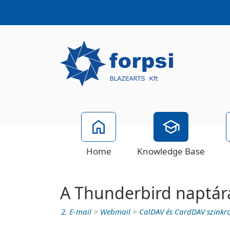
Home
Knowledge Base
A Thunderbird naptár
2. E-mail
>
Webmail
>
CalDAV és CardDAV szinkr