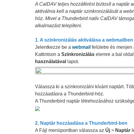
A CalDAV teljes hozzáférést biztosít a naptár a
aktiválnia kell a naptár szinkronizálását a web
höz. Mivel a Thunderbird natív CalDAV támoga
alkalmazást telepíteni.
1. A szinkronizálás aktiválása a webmailben
Jelentkezze be a
webmail
felületre és menjen 
Kattintson a
Szinkronizálás
elemre a bal olda
használatával
lapot.
Válassza ki a szinkronizálni kívánt naptárt. Tö
hozzáadásra a Thunderbird-höz.
A Thunderbird naptár létrehozásához szükséges
2. Naptár hozzáadása a Thunderbird-ben
A Fájl menüpontban válassza az
Új
>
Naptár
l