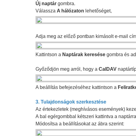
Új naptár
gombra.
Válassza
A hálózaton
lehetőséget,
Adja meg az előző pontban kimásolt e-mail cím
Kattintson a
Naptárak keresése
gombra és adj
Győződjön meg arról, hogy a
CalDAV
naptártí
A beállítás befejezéséhez kattintson a
Felirat
3. Tulajdonságok szerkesztése
Az értekezletek (meghívásos események) kezelé
A bal egérgombbal kétszeri kattintva a naptárra
Módosítsa a beállításokat az ábra szerint: