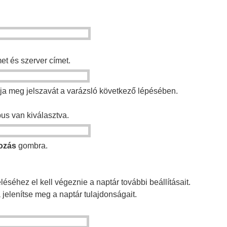
et és szerver címet.
a meg jelszavát a varázsló következő lépésében.
pus van kiválasztva.
kozás
gombra.
séhez el kell végeznie a naptár további beállításait.
 jelenítse meg a naptár tulajdonságait.