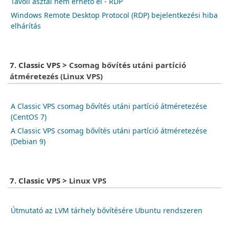
Távoli asztal nem érhető el - RDP
Windows Remote Desktop Protocol (RDP) bejelentkezési hiba
elhárítás
7. Classic VPS
>
Csomag bővítés utáni partíció
átméretezés (Linux VPS)
A Classic VPS csomag bővítés utáni partíció átméretezése
(CentOS 7)
A Classic VPS csomag bővítés utáni partíció átméretezése
(Debian 9)
7. Classic VPS
>
Linux VPS
Útmutató az LVM tárhely bővítésére Ubuntu rendszeren