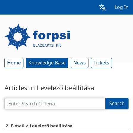
Log In
Home
Knowledge Base
News
Tickets
Articles in Levelező beállítása
Search
2. E-mail
>
Levelező beállítása