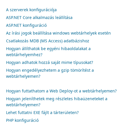
A szerverek konfigurációja
ASP.NET Core alkalmazás leállítása
ASP.NET konfiguráció
Az írási jogok beállítása windows webtárhelyek esetén
Csatlakozás MDB (MS Access) adatbázishoz
Hogyan állíthatok be egyéni hibaoldalakat a
webtárhelyemhez?
Hogyan adhatok hozzá saját mime típusokat?
Hogyan engedélyezhetem a gzip tömörítést a
webtárhelyemen?
Hogyan futtathatom a Web Deploy-ot a webtárhelyemen?
Hogyan jeleníthetek meg részletes hibaüzeneteket a
webtárhelyemen?
Lehet futtatni EXE fájlt a tárterületen?
PHP konfiguráció