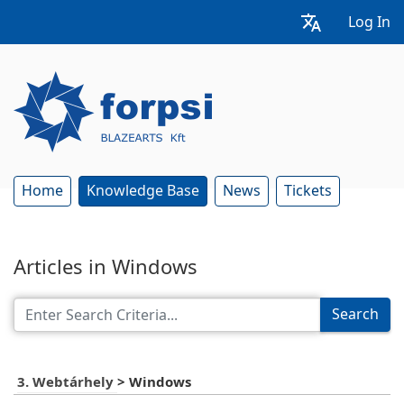
Log In
Home
Knowledge Base
News
Tickets
Articles in Windows
Search
3. Webtárhely
>
Windows