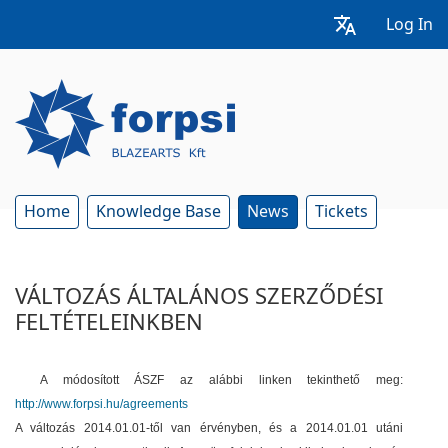
Log In
Home
Knowledge Base
News
Tickets
VÁLTOZÁS ÁLTALÁNOS SZERZŐDÉSI
FELTÉTELEINKBEN
A módosított ÁSZF az alábbi linken tekinthető meg:
http://www.forpsi.hu/agreements
A változás 2014.01.01-től van érvényben, és a 2014.01.01 utáni