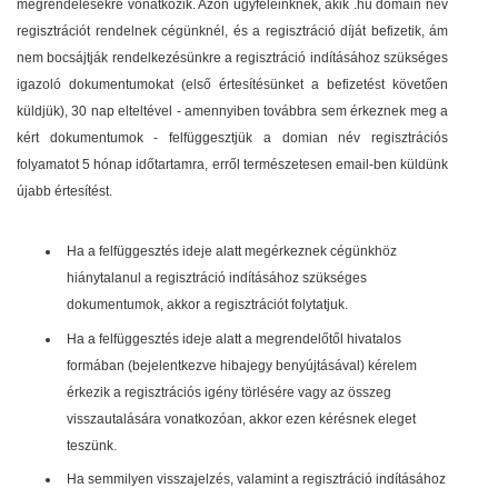
megrendelésekre vonatkozik. Azon ügyfeleinknek, akik .hu domain név
regisztrációt rendelnek cégünknél, és a regisztráció díját befizetik, ám
nem bocsájtják rendelkezésünkre a regisztráció indításához szükséges
igazoló dokumentumokat (első értesítésünket a befizetést követően
küldjük), 30 nap elteltével - amennyiben továbbra sem érkeznek meg a
kért dokumentumok - felfüggesztjük a domian név regisztrációs
folyamatot 5 hónap időtartamra, erről természetesen email-ben küldünk
újabb értesítést.
Ha a felfüggesztés ideje alatt megérkeznek cégünkhöz
hiánytalanul a regisztráció indításához szükséges
dokumentumok, akkor a regisztrációt folytatjuk.
Ha a felfüggesztés ideje alatt a megrendelőtől hivatalos
formában (bejelentkezve hibajegy benyújtásával) kérelem
érkezik a regisztrációs igény törlésére vagy az összeg
visszautalására vonatkozóan, akkor ezen kérésnek eleget
teszünk.
Ha semmilyen visszajelzés, valamint a regisztráció indításához