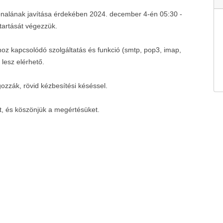
vonalának javítása érdekében 2024. december 4-én 05:30 -
ntartását végezzük.
hoz kapcsolódó szolgáltatás és funkció (smtp, pop3, imap,
lesz elérhető.
gozzák, rövid kézbesítési késéssel.
t, és köszönjük a megértésüket.