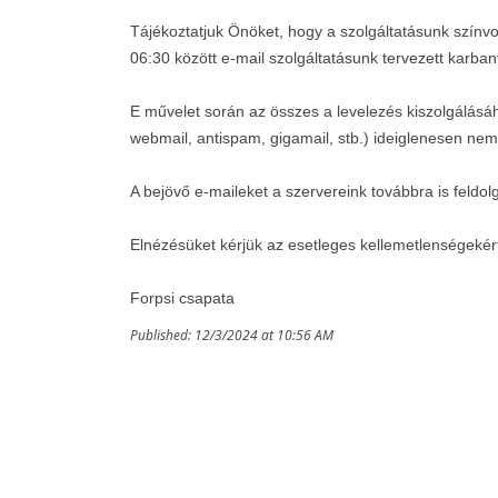
Tájékoztatjuk Önöket, hogy a szolgáltatásunk szín
06:30 között e-mail szolgáltatásunk tervezett karba
E művelet során az összes a levelezés kiszolgálásá
webmail, antispam, gigamail, stb.) ideiglenesen nem 
A bejövő e-maileket a szervereink továbbra is feldol
Elnézésüket kérjük az esetleges kellemetlenségekér
Forpsi csapata
Published: 12/3/2024 at 10:56 AM