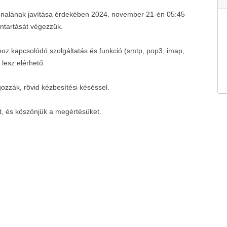
vonalának javítása érdekében 2024. november 21-én 05:45
antartását végezzük.
hoz kapcsolódó szolgáltatás és funkció (smtp, pop3, imap,
lesz elérhető.
gozzák, rövid kézbesítési késéssel.
t, és köszönjük a megértésüket.