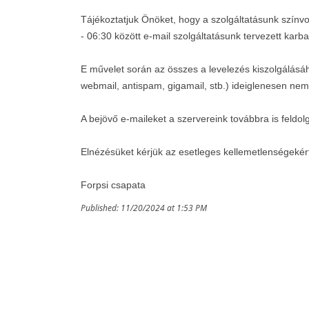
Tájékoztatjuk Önöket, hogy a szolgáltatásunk szín
- 06:30 között e-mail szolgáltatásunk tervezett karb
E művelet során az összes a levelezés kiszolgálásá
webmail, antispam, gigamail, stb.) ideiglenesen nem 
A bejövő e-maileket a szervereink továbbra is feldol
Elnézésüket kérjük az esetleges kellemetlenségekér
Forpsi csapata
Published: 11/20/2024 at 1:53 PM