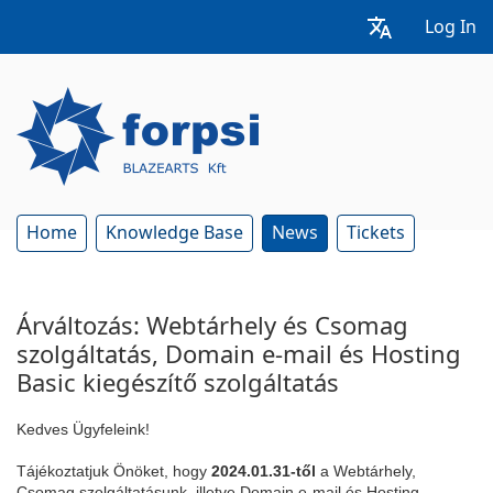
Log In
Home
Knowledge Base
News
Tickets
Árváltozás: Webtárhely és Csomag
szolgáltatás, Domain e-mail és Hosting
Basic kiegészítő szolgáltatás
Kedves Ügyfeleink!
Tájékoztatjuk Önöket, hogy 
2024.01.31-től
 a Webtárhely, 
Csomag szolgáltatásunk, illetve Domain e-mail és Hosting 