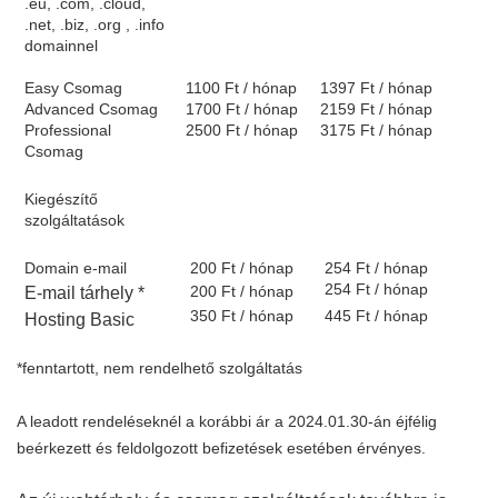
.eu, .com, .cloud, 
.net, .biz, .org , .info 
domainnel
Easy Csomag 
1100 Ft / hónap
1397 Ft / hónap
Advanced Csomag 
1700 Ft / hónap
2159 Ft / hónap
Professional 
2500 Ft / hónap
3175 Ft / hónap
Csomag
Kiegészítő 
szolgáltatások
Domain e-mail
200 Ft / hónap
254 Ft / hónap
254 Ft / hónap
200 Ft / hónap
E-mail tárhely *
350 Ft / hónap
445 Ft / hónap
Hosting Basic
*fenntartott, nem rendelhető szolgáltatás
A leadott rendeléseknél a korábbi ár a 2024.01.30-án éjfélig
beérkezett és feldolgozott befizetések esetében érvényes.