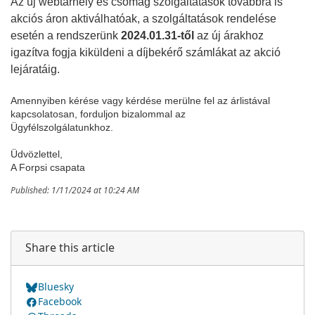
Az új webtárhely és csomag szolgáltatások továbbra is 
akciós áron aktiválhatóak, a szolgáltatások rendelése 
esetén a rendszerünk 
2024.01.31-től
 az új árakhoz 
igazítva fogja kiküldeni a díjbekérő számlákat az akció 
lejáratáig.
Amennyiben kérése vagy kérdése merülne fel az árlistával 
kapcsolatosan, forduljon bizalommal az 
Ügyfélszolgálatunkhoz.
Üdvözlettel,
A Forpsi csapata
Published: 1/11/2024 at 10:24 AM
Share this article
Bluesky
Facebook