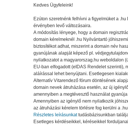
Kedves Ügyfeleink!
Ezúton szeretnénk felhívni a figyelmüket a .h
érvényben levő változásaira.
A módosítás lényege, hogy a domain regisztrác
domain kérelmeknél .hu Nyilvántartó jóhiszeműs
biztosítékot adhat, miszerint a domain név ha
gyanújának alapját képező pl. védjegytulajdo
nyilatkozatot a magyarorszag.hu weboldalon (ü
EU-ban elfogadott (eIDAS Rendelet szerinti), m
aláírással lehet benyújtani. Esetlegesen kialak
Alternatív Vitarendező fórum döntésének alapját
domain nevek átruházása esetén, az új igénylő
amennyiben a megtévesztő használat gyanúja r
Amennyiben az igénylő nem nyilatkozik jóhisz
az átruházási kérelem törlésre fog kerülni a .hu 
Részletes leírásunkat
tudásbázisunkban találja
Esetleges kérdéseikkel, kéréseikkel forduljan