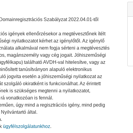
u Domainregisztrációs Szabályzat 2022.04.01-től
iós igények ellenőrzésekor a megtévesztőnek ítélt
égi nyilatkozatot kérhet az igénylőtől. Az igénylő
sználata alkalmával nem fogja sérteni a megtévesztés
nos, magánszemély vagy cég jogait. Jóhiszeműségi
gyfélkapu) található AVDH-val hitelesítve, vagy az
inősített tanúsítványon alapuló elektronikus
uló jogvita esetén a jóhiszeműségi nyilatkozat az
 szolgáló okiratként is funkcionálhat. Az érintett
nek is szükséges megtenni a nyilatkozatot,
á vonatkozóan is fennál.
eműen, úgy mind a regisztrációs igény, mind pedig
Nyilvántartó által.
.
ak
ügyfélszolgálatunkhoz
.