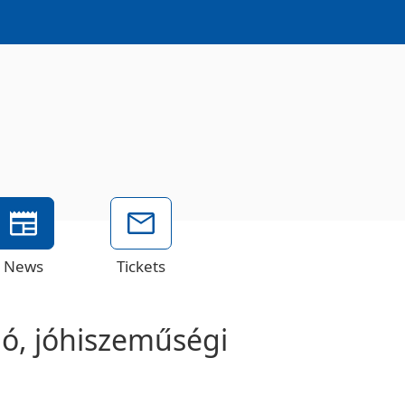
News
Tickets
ió, jóhiszeműségi