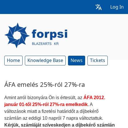
Log In
Home
Knowledge Base
News
Tickets
ÁFA emelés 25%-ról 27%-ra
Amint arról bizonyára Ön is értesült, az
ÁFA 2012.
január 01-től 25%-ról 27%-ra emelkedik
. A
változások miatt a fizetési határidőt a díjbekérő
számlán az eddigi 10 napról 7 napra változtattuk.
Kérjük, számláját szíveskedjen a díjbekérő számlán