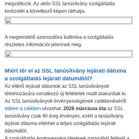
megváltozik. Az aktív SSL tanúsítvány szolgáltatás
kinézetét a következő képen láthatja.
A megrendelő azonosítóra kattintva a szolgáltatás
részletes információi jelennek meg.
Miért tér el az SSL tanúsítvány lejárati dátuma
a szolgáltatás lejárati dátumától?
Az eltérő lejárati dátumok az SSL tanúsítványok
létrehozására vonatkozó új feltételek miatt alakunltak ki.
Az SSL tanúsítványok érvényességének csökkenéséről
ebben a cikkben
olvashat.
2026 márciusa óta
az SSL
tanúsítvány csak fél évig érvényes, ezért a tanúsítvány
lejárati dátuma eltérhet a teljes szolgáltatás lejárati
dátumától.
A szolgáltatás érvényességi idejének nagyjából felénél a