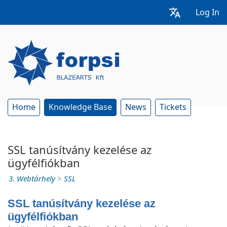
Log In
Home
Knowledge Base
News
Tickets
SSL tanúsítvány kezelése az
ügyfélfiókban
3. Webtárhely
>
SSL
SSL tanúsítvány kezelése az
ügyfélfiókban