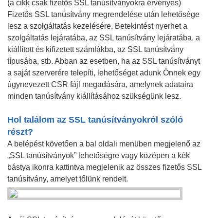
(a cikk csak fizetős SSL tanúsítványokra érvényes)
Fizetős SSL tanúsítvány megrendelése után lehetősége
lesz a szolgáltatás kezelésére. Betekintést nyerhet a
szolgáltatás lejáratába, az SSL tanúsítvány lejáratába, a
kiállított és kifizetett számlákba, az SSL tanúsítvány
típusába, stb. Abban az esetben, ha az SSL tanúsítványt
a saját szerverére telepíti, lehetőséget adunk Önnek egy
úgynevezett CSR fájl megadására, amelynek adataira
minden tanúsítvány kiállításához szükségünk lesz.
Hol találom az SSL tanúsítványokról szóló
részt?
A belépést követően a bal oldali menüben megjelenő az
„SSL tanúsítványok” lehetőségre vagy középen a kék
bástya ikonra kattintva megjelenik az összes fizetős SSL
tanúsítvány, amelyet tőlünk rendelt.