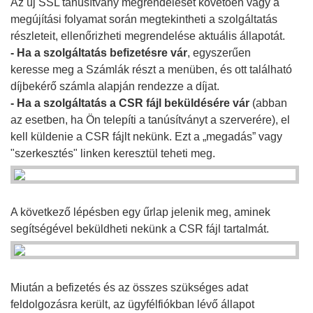
Az új SSL tanúsítvány megrendelését követően vagy a
megújítási folyamat során megtekintheti a szolgáltatás
részleteit, ellenőrizheti megrendelése aktuális állapotát.
- Ha a szolgáltatás befizetésre vár
, egyszerűen
keresse meg a Számlák részt a menüben, és ott található
díjbekérő számla alapján rendezze a díjat.
- Ha a szolgáltatás a CSR fájl beküldésére vár
(abban
az esetben, ha Ön telepíti a tanúsítványt a szerverére), el
kell küldenie a CSR fájlt nekünk. Ezt a „megadás” vagy
"szerkesztés" linken keresztül teheti meg.
A következő lépésben egy űrlap jelenik meg, aminek
segítségével beküldheti nekünk a CSR fájl tartalmát.
Miután a befizetés és az összes szükséges adat
feldolgozásra került, az ügyfélfiókban lévő állapot