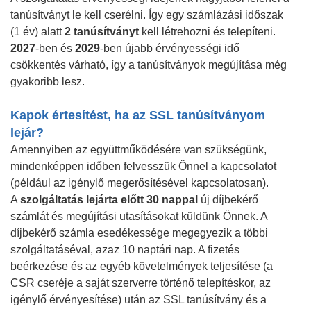
tanúsítványt le kell cserélni. Így egy számlázási időszak
(1 év) alatt
2 tanúsítványt
kell létrehozni és telepíteni.
2027
-ben és
2029
-ben újabb érvényességi idő
csökkentés várható, így a tanúsítványok megújítása még
gyakoribb lesz.
Kapok értesítést, ha az SSL tanúsítványom
lejár?
Amennyiben az együttműködésére van szükségünk,
mindenképpen időben felvesszük Önnel a kapcsolatot
(például az igénylő megerősítésével kapcsolatosan).
A
szolgáltatás lejárta előtt 30 nappal
új díjbekérő
számlát és megújítási utasításokat küldünk Önnek. A
díjbekérő számla esedékessége megegyezik a többi
szolgáltatáséval, azaz 10 naptári nap. A fizetés
beérkezése és az egyéb követelmények teljesítése (a
CSR cseréje a saját szerverre történő telepítéskor, az
igénylő érvényesítése) után az SSL tanúsítvány és a