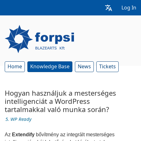
Log In
Home
Knowledge Base
News
Tickets
Hogyan használjuk a mesterséges
intelligenciát a WordPress
tartalmakkal való munka során?
5. WP Ready
Az
Extendify
bővítmény az integrált mesterséges