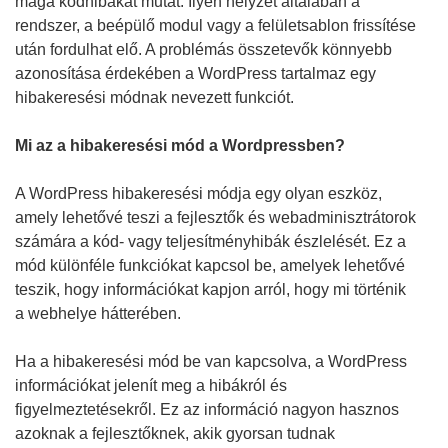
maga kódhibákat mutat. Ilyen helyzet általában a
rendszer, a beépülő modul vagy a felületsablon frissítése
után fordulhat elő. A problémás összetevők könnyebb
azonosítása érdekében a WordPress tartalmaz egy
hibakeresési módnak nevezett funkciót.
Mi az a hibakeresési mód a Wordpressben?
A WordPress hibakeresési módja egy olyan eszköz,
amely lehetővé teszi a fejlesztők és webadminisztrátorok
számára a kód- vagy teljesítményhibák észlelését. Ez a
mód különféle funkciókat kapcsol be, amelyek lehetővé
teszik, hogy információkat kapjon arról, hogy mi történik
a webhelye hátterében.
Ha a hibakeresési mód be van kapcsolva, a WordPress
információkat jelenít meg a hibákról és
figyelmeztetésekről. Ez az információ nagyon hasznos
azoknak a fejlesztőknek, akik gyorsan tudnak