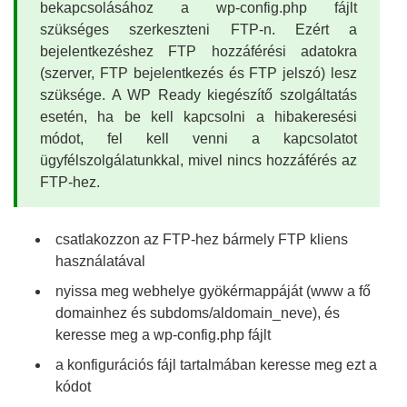
bekapcsolásához a wp-config.php fájlt
szükséges szerkeszteni FTP-n. Ezért a
bejelentkezéshez FTP hozzáférési adatokra
(szerver, FTP bejelentkezés és FTP jelszó) lesz
szüksége. A WP Ready kiegészítő szolgáltatás
esetén, ha be kell kapcsolni a hibakeresési
módot, fel kell venni a kapcsolatot
ügyfélszolgálatunkkal, mivel nincs hozzáférés az
FTP-hez.
csatlakozzon az FTP-hez bármely FTP kliens
használatával
nyissa meg webhelye gyökérmappáját (www a fő
domainhez és subdoms/aldomain_neve), és
keresse meg a wp-config.php fájlt
a konfigurációs fájl tartalmában keresse meg ezt a
kódot