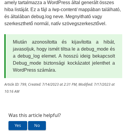
amely tartalmazza a WordPress által generált összes
hiba listáját. Ez a fájl a /wp-content/ mappában található,
és általában debug.log neve. Megnyitható vagy
szerkeszthető normál, natív szövegszerkesztővel.
Miután azonosította és kijavította a hibát,
javasoljuk, hogy ismét tiltsa le a debug_mode és
a debug_log elemet. A hosszú ideig bekapcsolt
Debug_mode biztonsági kockázatot jelenthet a
WordPress számára.
Article ID: 799
,
Created: 7/14/2023 at 2:31 PM
,
Modified: 7/17/2023 at
10:16 AM
Was this article helpful?
Yes
No