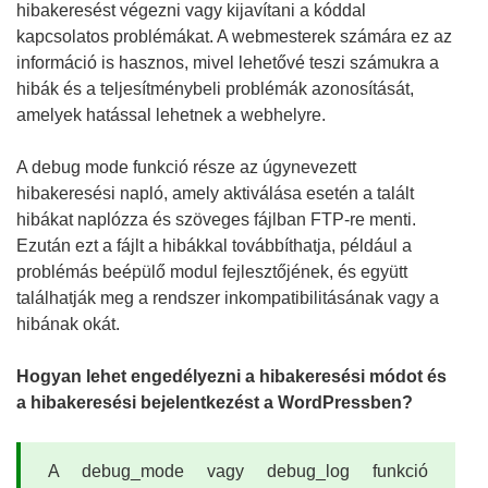
hibakeresést végezni vagy kijavítani a kóddal
kapcsolatos problémákat. A webmesterek számára ez az
információ is hasznos, mivel lehetővé teszi számukra a
hibák és a teljesítménybeli problémák azonosítását,
amelyek hatással lehetnek a webhelyre.
A debug mode funkció része az úgynevezett
hibakeresési napló, amely aktiválása esetén a talált
hibákat naplózza és szöveges fájlban FTP-re menti.
Ezután ezt a fájlt a hibákkal továbbíthatja, például a
problémás beépülő modul fejlesztőjének, és együtt
találhatják meg a rendszer inkompatibilitásának vagy a
hibának okát.
Hogyan lehet engedélyezni a hibakeresési módot és
a hibakeresési bejelentkezést a WordPressben?
A debug_mode vagy debug_log funkció