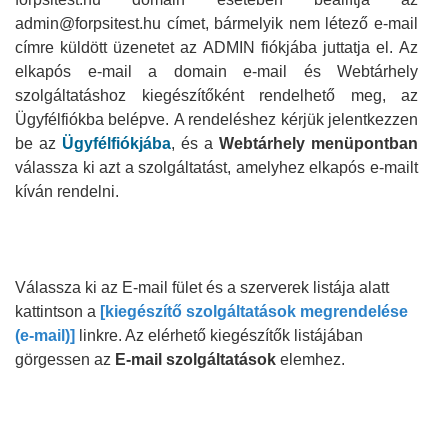
admin@forpsitest.hu címet, bármelyik nem létező e-mail
címre küldött üzenetet az ADMIN fiókjába juttatja el.
Az
elkapós e-mail a domain e-mail és Webtárhely
szolgáltatáshoz kiegészítőként rendelhető meg, az
Ügyfélfiókba belépve.
A rendeléshez kérjük
jelentkezzen
be az
Ügyfélfiókjába
, és a
Webtárhely menüpontban
válassza ki azt a szolgáltatást, amelyhez elkapós e-mailt
kíván rendelni.
Válassza ki az E-mail fület és a szerverek listája alatt
kattintson a
[kiegészítő szolgáltatások megrendelése
(e-mail)]
linkre. Az elérhető kiegészítők listájában
görgessen az
E-mail szolgáltatások
elemhez.