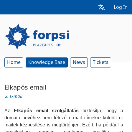
Log In
Home
Knowledge Base
News
Tickets
Elkapós email
2. E-mail
Az
Elkapós email szolgáltatás
biztosítja, hogy a
domain nevéhez nem létező e-mail címekre küldött e-
mailek kézbesítése is megtörténjen.
Ezért, ha például a
forpsitest.hu domain esetében beállítja az