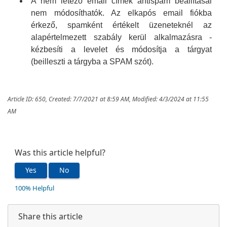
A nem létező email címek antispam beállításai
nem módosíthatók. Az elkapós email fiókba
érkező, spamként értékelt üzeneteknél az
alapértelmezett szabály kerül alkalmazásra -
kézbesíti a levelet és módosítja a tárgyat
(beilleszti a tárgyba a SPAM szót).
Article ID: 650
,
Created: 7/7/2021 at 8:59 AM
,
Modified: 4/3/2024 at 11:55
AM
Was this article helpful?
Yes
No
100% Helpful
Share this article