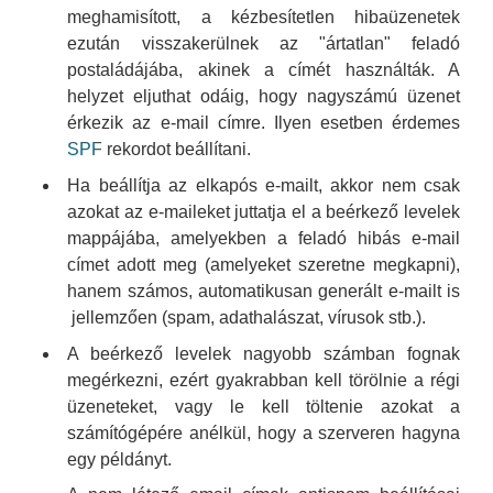
meghamisított, a kézbesítetlen hibaüzenetek
ezután visszakerülnek az "ártatlan" feladó
postaládájába, akinek a címét használták. A
helyzet eljuthat odáig, hogy nagyszámú üzenet
érkezik az e-mail címre. Ilyen esetben érdemes
SPF
rekordot beállítani.
Ha beállítja az elkapós e-mailt, akkor nem csak
azokat az e-maileket juttatja el a beérkező levelek
mappájába, amelyekben a feladó hibás e-mail
címet adott meg (amelyeket szeretne megkapni),
hanem számos, automatikusan generált e-mailt is
jellemzően (spam, adathalászat, vírusok stb.).
A beérkező levelek nagyobb számban fognak
megérkezni, ezért gyakrabban kell törölnie a régi
üzeneteket, vagy le kell töltenie azokat a
számítógépére anélkül, hogy a szerveren hagyna
egy példányt.