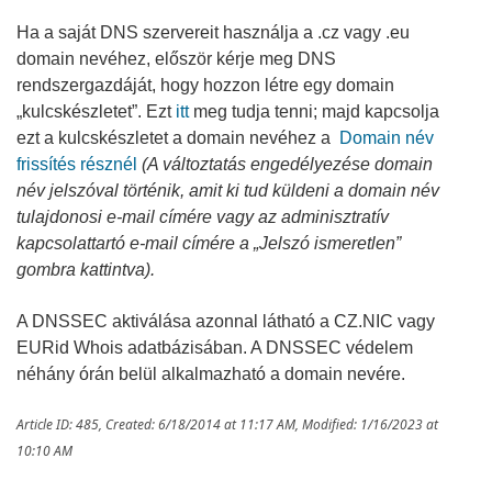
Ha a saját DNS szervereit használja a .cz vagy .eu
domain nevéhez, először kérje meg DNS
rendszergazdáját, hogy hozzon létre egy domain
„kulcskészletet”. Ezt
itt
meg tudja tenni; majd kapcsolja
ezt a kulcskészletet a domain nevéhez a
Domain név
frissítés résznél
(A változtatás engedélyezése domain
név jelszóval történik, amit ki tud küldeni a domain név
tulajdonosi e-mail címére vagy az adminisztratív
kapcsolattartó e-mail címére a „Jelszó ismeretlen”
gombra kattintva).
A DNSSEC aktiválása azonnal látható a CZ.NIC vagy
EURid Whois adatbázisában. A DNSSEC védelem
néhány órán belül alkalmazható a domain nevére.
Article ID: 485
,
Created: 6/18/2014 at 11:17 AM
,
Modified: 1/16/2023 at
10:10 AM