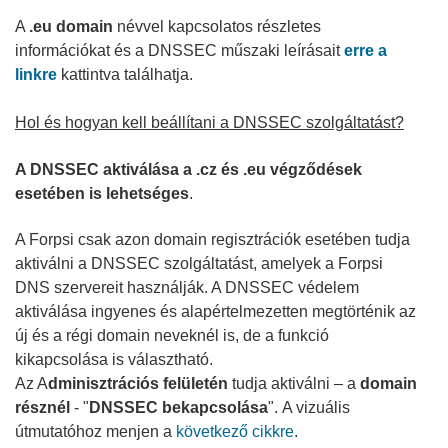
A
.eu domain
névvel kapcsolatos részletes
információkat és a DNSSEC műszaki leírásait
erre a
linkre
kattintva találhatja.
Hol és hogyan kell beállítani a DNSSEC szolgáltatást?
A DNSSEC aktiválása a .cz és .eu végződések
esetében is lehetséges
.
A Forpsi csak azon domain regisztrációk esetében tudja
aktiválni a DNSSEC szolgáltatást, amelyek a Forpsi
DNS szervereit használják. A DNSSEC védelem
aktiválása ingyenes és alapértelmezetten megtörténik az
új és a régi domain neveknél is, de a funkció
kikapcsolása is választható.
Az A
dminisztrációs felületén
tudja aktiválni – a
domain
résznél
- "
DNSSEC bekapcsolása
".
A vizuális
útmutatóhoz menjen a
következő cikkre
.