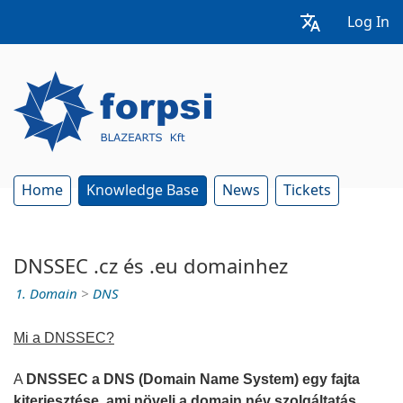
Log In
Home
Knowledge Base
News
Tickets
DNSSEC .cz és .eu domainhez
1. Domain
>
DNS
Mi a DNSSEC?
A
DNSSEC a DNS (Domain Name System) egy fajta
kiterjesztése, ami növeli a domain név szolgáltatás