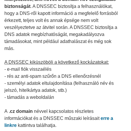
biztonságát
. A DNSSEC biztosítja a felhasználókat,
hogy a DNS-ről kapott információ a megfelelő forrásból
érkezett, teljes volt és annak épsége nem volt
veszélyeztetve az átvitel során. A DNSSEC biztosítja a
DNS adatok megbízhatóságát, megakadályozva
támadásokat, mint például adathalászat és még sok
más.
A DNSSEC kiküszöböli a következő kockázatokat:
- e-mail fiók visszaélés
- rés az anti-spam szűrőn a DNS ellenőrzésnél
- személyi adatok eltulajdonítása (felhasználó név és
jelszó, hitelkártya adatok, stb.)
- támadás a weboldalán
A
.cz domain
névvel kapcsolatos részletes
információkat és a DNSSEC műszaki leírásait
erre a
linkre
kattintva találhatja.