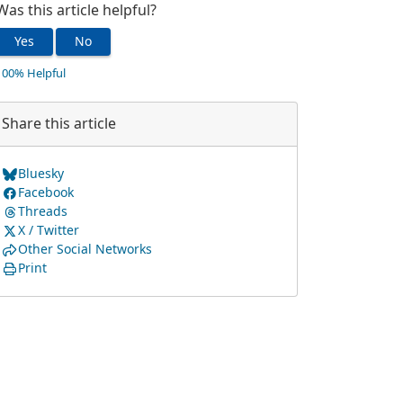
Was this article helpful?
Yes
No
100% Helpful
Share this article
Bluesky
Facebook
Threads
X / Twitter
Other Social Networks
Print