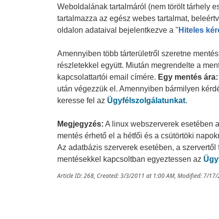
Weboldalának tartalmáról (nem törölt tárhely 
tartalmazza az egész webes tartalmat, beleért
oldalon adataival bejelentkezve a "
Hiteles ké
Amennyiben több tárterületről szeretne mentést
részletekkel együtt. Miután megrendelte a ment
kapcsolattartói email címére.
Egy mentés ára: 
után végezzük el. Amennyiben bármilyen kérdés
keresse fel az
Ügyfélszolgálatunkat
.
Megjegyzés:
A linux webszerverek esetében a
mentés érhető el a hétfői és a csütörtöki napokr
Az adatbázis szerverek esetében, a szervertől 
mentésekkel kapcsoltban egyeztessen az
Ügyf
Article ID: 268
,
Created: 3/3/2011 at 1:00 AM
,
Modified: 7/17