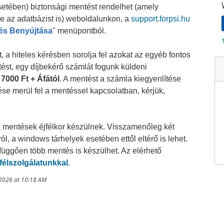
esetében) biztonsági mentést rendelhet (amely
ve az adatbázist is) weboldalunkon, a
support
.forpsi.hu
rés Benyújtása
" menüpontból.
, a hiteles kérésben sorolja fel azokat az egyéb fontos
ést, egy díjbekérő számlát fogunk küldeni
7000 Ft + Áfától
. A mentést a számla kiegyenlítése
e merül fel a mentéssel kapcsolatban, kérjük,
 mentések éjfélkor készülnek. Visszamenőleg két
ól, a windows tárhelyek esetében ettől eltérő is lehet.
függően több mentés is készülhet. Az elérhető
élszolgálatunkkal
.
/2026 at 10:18 AM