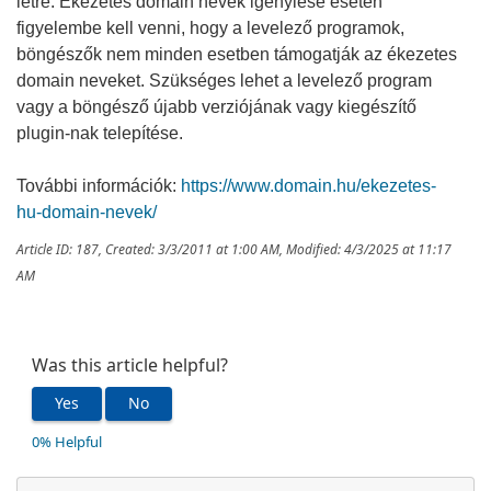
létre. Ékezetes domain nevek igénylése esetén
figyelembe kell venni, hogy a levelező programok,
böngészők nem minden esetben támogatják az ékezetes
domain neveket. Szükséges lehet a levelező program
vagy a böngésző újabb verziójának vagy kiegészítő
plugin-nak telepítése.
További információk:
https://www.domain.hu/ekezetes-
hu-domain-nevek/
Article ID: 187
,
Created: 3/3/2011 at 1:00 AM
,
Modified: 4/3/2025 at 11:17
AM
Was this article helpful?
Yes
No
0% Helpful